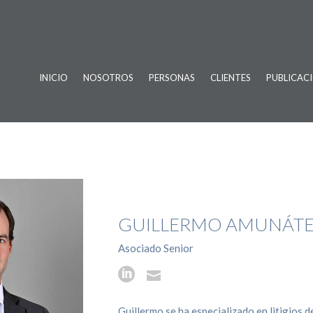
INICIO
NOSOTROS
PERSONAS
CLIENTES
PUBLICAC
GUILLERMO AMUNÁTE
Asociado Senior


Guillermo se ha especializado en litigios d