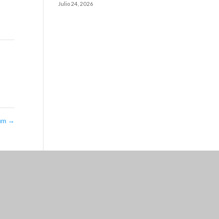
Julio 24, 2026
um
→